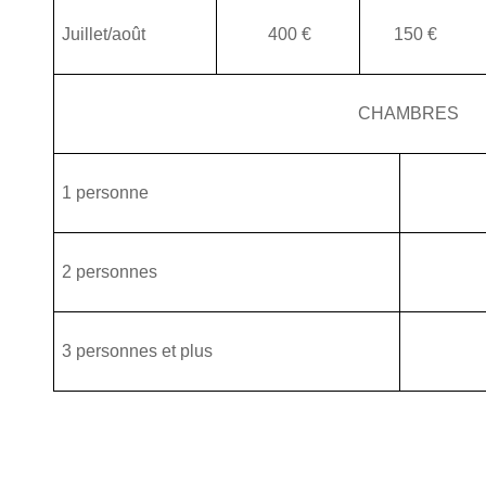
Juillet/août
400 €
150 €
CHAMBRES
1 personne
4
2 personnes
5
3 personnes et plus
6