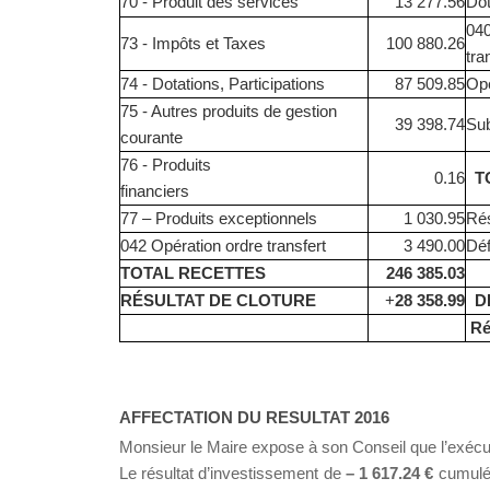
70 - Produit des services
13 277.56
Dot
040
73 - Impôts et Taxes
100 880.26
tra
74 - Dotations, Participations
87 509.85
Opé
75 - Autres produits de gestion
39 398.74
Su
courante
76 - Produits
0.16
TO
financiers
77 – Produits exceptionnels
1 030.95
Rés
042 Opération ordre transfert
3 490.00
Déf
TOTAL RECETTES
246 385.03
RÉSULTAT DE CLOTURE
+
28 358.99
DÉ
Ré
AFFECTATION DU RESULTAT 2016
Monsieur le Maire expose à son Conseil que l’exécu
Le résultat d’investissement de
– 1 617.24 €
cumulé 