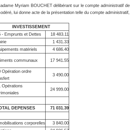
Madame Myriam BOUCHET délibérant sur le compte administratif de l’e
modéré, lui donne acte de la présentation telle du compte administratif,
INVESTISSEMENT
- Emprunts et Dettes
18 483.11
rie
1 431.33
ipements matériels
4 686.40
timents communaux
17 941.55
 Opération ordre
3 490.00
nsfert
 Opérations
24 999.00
rimoniales
TAL DEPENSES
71 031.39
obilisations corporelles
3 840.00