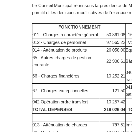
Le Conseil Municipal réuni sous la présidence de 
primitif et les décisions modificatives de l’exercice 
FONCTIONNEMENT
011 - Charges à caractère général
50 861.08
16 
012 - Charges de personnel
97 569.22
Voi
014 - Atténuation de produits
26 058.00
Equ
65 - Autres charges de gestion
22 906.61
Bâ
courante
040
66 - Charges financières
10 252.21
tra
041
67 - Charges exceptionnelles
121.50
pat
042 Opération ordre transfert
10 257.42
TOTAL DEPENSES
218 026.04
TO
013 - Atténuation de charges
797.51
Imm