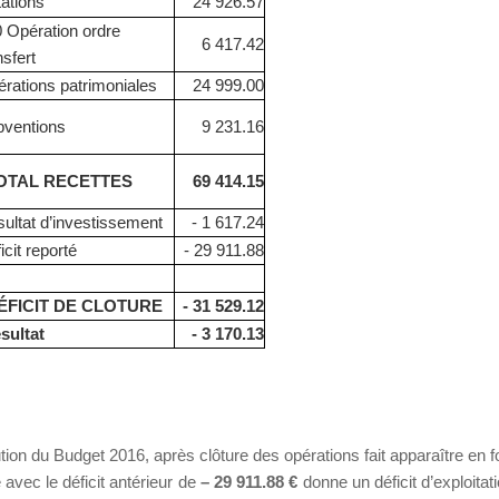
ations
24 926.57
 Opération ordre
6 417.42
nsfert
rations patrimoniales
24 999.00
bventions
9 231.16
TAL RECETTES
69 414.15
ultat d’investissement
- 1 617.24
icit reporté
- 29 911.88
FICIT DE CLOTURE
- 31 529.12
sultat
- 3 170.13
tion du Budget 2016, après clôture des opérations fait apparaître e
avec le déficit antérieur de
– 29 911.88 €
donne un déficit d’exploitat