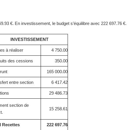
869.93
€
. En investissement, le budget s’équilibre avec
222 697.76 €.
INVESTISSEMENT
es à réaliser
4 750.00
uits des cessions
350.00
runt
165 000.00
sfert entre section
6 417.42
tions
29 486.73
ment section de
15 258.61
t.
l Recettes
222 697.76