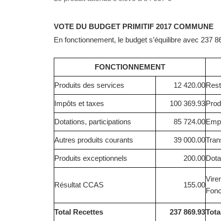
VOTE DU BUDGET PRIMITIF 2017 COMMUNE
En fonctionnement, le budget s’équilibre avec 237 
FONCTIONNEMENT
Produits des services
12 420.00
Rest
Impôts et taxes
100 369.93
Prod
Dotations, participations
85 724.00
Emp
Autres produits courants
39 000.00
Tran
Produits exceptionnels
200.00
Dota
Vire
Résultat CCAS
155.00
Fonc
Total Recettes
237 869.93
Tota